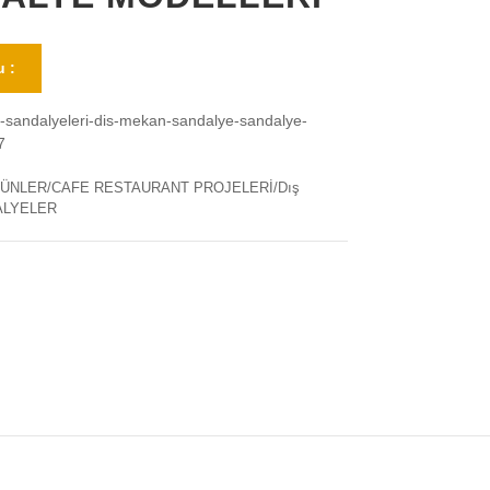
 :
e-sandalyeleri-dis-mekan-sandalye-sandalye-
7
ÜNLER/CAFE RESTAURANT PROJELERİ/Dış
ALYELER