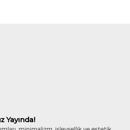
z Yayında!
ları, minimalizm, işlevsellik ve estetik