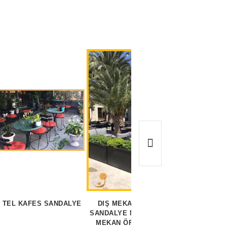
 TEL KAFES SANDALYE
DIŞ MEKAN ALÜMİNYUM
DIŞ MEK
SANDALYE MODELLERİ - DIŞ
- DIŞ 
MEKAN ÖRGÜ SANDALYE