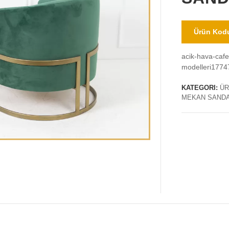
Ürün Kodu
acik-hava-caf
modelleri1774
KATEGORI:
ÜR
MEKAN SAND