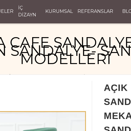
İÇ
JELER
KURUMSAL
REFERANSLAR
BL
DİZAYN
A CAFE SANDALYEL
 SANDALYE- SA
MODELLERİ
LER
AÇIK HAVA CAFE SANDALYELERİ - DIŞ MEKAN SAND
AÇIK
SAND
MEKA
SAND